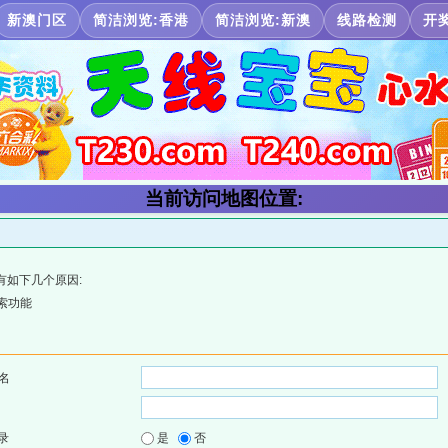
新澳门区
简洁浏览:香港
简洁浏览:新澳
线路检测
开
当前访问地图位置:
有如下几个原因:
索功能
名
录
是
否