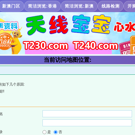
新澳门区
简洁浏览:香港
简洁浏览:新澳
线路检测
开
当前访问地图位置:
有如下几个原因:
!!
名
录
是
否